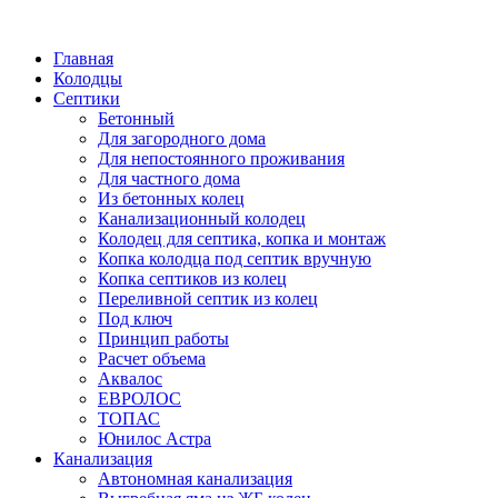
Написать в Telegram
Главная
Колодцы
Септики
Бетонный
Для загородного дома
Для непостоянного проживания
Для частного дома
Из бетонных колец
Канализационный колодец
Колодец для септика, копка и монтаж
Копка колодца под септик вручную
Копка септиков из колец
Переливной септик из колец
Под ключ
Принцип работы
Расчет объема
Аквалос
ЕВРОЛОС
ТОПАС
Юнилос Астра
Канализация
Автономная канализация