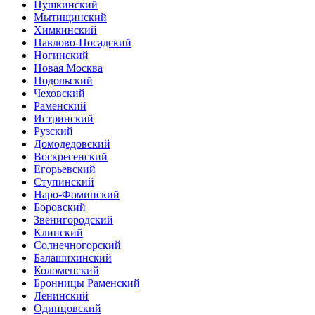
Пушкинский
Мытищинский
Химкинский
Павлово-Посадский
Ногинский
Новая Москва
Подольский
Чеховский
Раменский
Истринский
Рузский
Домодедовский
Воскресенский
Егорьевский
Ступинский
Наро-Фоминский
Боровский
Звенигородский
Клинский
Солнечногорский
Балашихинский
Коломенский
Бронницы Раменский
Ленинский
Одинцовский