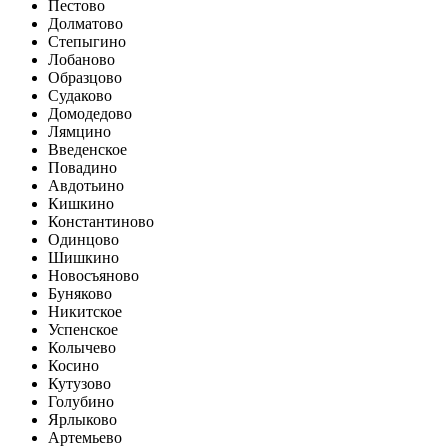
Пестово
Долматово
Степыгино
Лобаново
Образцово
Судаково
Домодедово
Лямцино
Введенское
Повадино
Авдотьино
Кишкино
Константиново
Одинцово
Шишкино
Новосъяново
Буняково
Никитское
Успенское
Колычево
Косино
Кутузово
Голубино
Ярлыково
Артемьево