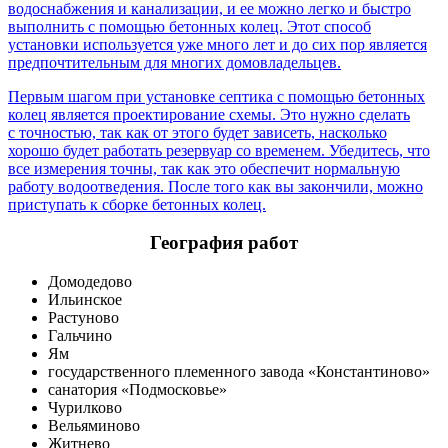
водоснабжения и канализации, и ее можно легко и быстро
выполнить с помощью бетонных колец. Этот способ
установки используется уже много лет и до сих пор является
предпочтительным для многих домовладельцев.
Первым шагом при установке септика с помощью бетонных
колец является проектирование схемы. Это нужно сделать
с точностью, так как от этого будет зависеть, насколько
хорошо будет работать резервуар со временем. Убедитесь, что
все измерения точны, так как это обеспечит нормальную
работу водоотведения. После того как вы закончили, можно
приступать к сборке бетонных колец.
География работ
Домодедово
Ильинское
Растуново
Гальчино
Ям
государственного племенного завода «Константиново»
санатория «Подмосковье»
Чурилково
Вельяминово
Житнево