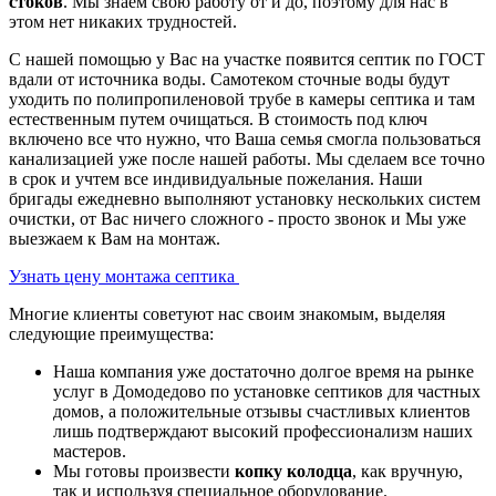
стоков
. Мы знаем свою работу от и до, поэтому для нас в
этом нет никаких трудностей.
С нашей помощью у Вас на участке появится септик по ГОСТ
вдали от источника воды. Самотеком сточные воды будут
уходить по полипропиленовой трубе в камеры септика и там
естественным путем очищаться. В стоимость под ключ
включено все что нужно, что Ваша семья смогла пользоваться
канализацией уже после нашей работы. Мы сделаем все точно
в срок и учтем все индивидуальные пожелания. Наши
бригады ежедневно выполняют установку нескольких систем
очистки, от Вас ничего сложного - просто звонок и Мы уже
выезжаем к Вам на монтаж.
Узнать цену монтажа септика
Многие клиенты советуют нас своим знакомым, выделяя
следующие преимущества:
Наша компания уже достаточно долгое время на рынке
услуг в Домодедово по установке септиков для частных
домов, а положительные отзывы счастливых клиентов
лишь подтверждают высокий профессионализм наших
мастеров.
Мы готовы произвести
копку колодца
, как вручную,
так и используя специальное оборудование.