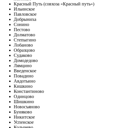
Красный Путь (совхоза «Красный путь»)
Ильинское
Павловское
Добрыниха
Сонино
Пестово
Долматово
Степыгино
Лобаново
Образцово
Судаково
Домодедово
Лямцино
Введенское
Повадино
Авдотьино
Кишкино
Константиново
Одинцово
Шишкино
Новосъяново
Буняково
Никитское
Успенское
Колычево