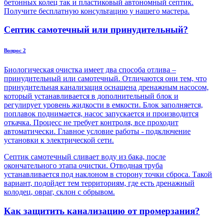
бетонных колец так и пластиковый автономный септик.
Получите бесплатную консультацию у нашего мастера.
Септик самотечный или принудительный?
Вопрос 2
Биологическая очистка имеет два способа отлива –
принудительный или самотечный. Отличаются они тем, что
принудительная канализация оснащена дренажным насосом,
который устанавливается в дополнительный блок и
регулирует уровень жидкости в емкости. Блок заполняется,
поплавок поднимается, насос запускается и производится
откачка. Процесс не требует контроля, все проходит
автоматически. Главное условие работы - подключение
установки к электрической сети.
Септик самотечный сливает воду из бака, после
окончательного этапа очистки. Отводная труба
устанавливается под наклоном в сторону точки сброса. Такой
вариант, подойдет тем территориям, где есть дренажный
колодец, овраг, склон с обрывом.
Как защитить канализацию от промерзания?