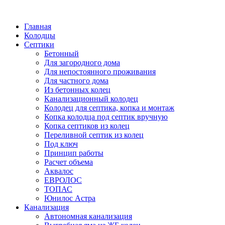
Написать в Telegram
Главная
Колодцы
Септики
Бетонный
Для загородного дома
Для непостоянного проживания
Для частного дома
Из бетонных колец
Канализационный колодец
Колодец для септика, копка и монтаж
Копка колодца под септик вручную
Копка септиков из колец
Переливной септик из колец
Под ключ
Принцип работы
Расчет объема
Аквалос
ЕВРОЛОС
ТОПАС
Юнилос Астра
Канализация
Автономная канализация